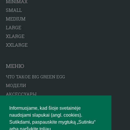
MINIMAX
SMALL
MEDIUM
LARGE
XLARGE
XXLARGE
МЕНЮ
ЧТО ТАКОЕ BIG GREEN EGG
МОДЕЛИ
АКСЕССУАРЫ
СОВЕТЫ
Informuojame, kad šioje svetainėje
ГДЕ КУПИТЬ
naudojami slapukai (angl. cookies).
ДИСКЛЕЙМЕР
Sutikdami, paspauskite mygtuką „Sutinku“
BIGGREENEGG.EU
arba naršykite toliau.